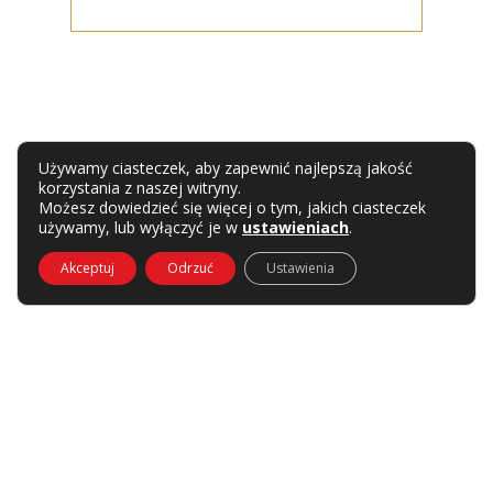
Używamy ciasteczek, aby zapewnić najlepszą jakość
korzystania z naszej witryny.
Możesz dowiedzieć się więcej o tym, jakich ciasteczek
używamy, lub wyłączyć je w
ustawieniach
.
Akceptuj
Odrzuć
Ustawienia
Na skróty:
CMMS System
|
MES System
|
Dokumentacja Jakościowa i Walidacyjna
|
Zalecenia Poaudytowe
ul. Dębowa 19A, 26-610 Radom | woj. mazowieckie |
tel.:
48 33 111 00
,
508 390 589
| email:
komtech-